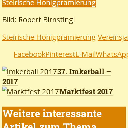
Steirische Honigprämierung
Bild: Robert Birnstingl
Steirische Honigprämierung
Vereinsj
Facebook
Pinterest
E-Mail
WhatsAp
37. Imkerball –
2017
Marktfest 2017
Weitere interessante
Artikel zum Thema