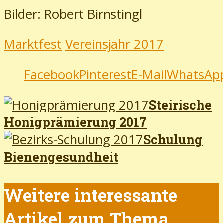
Bilder: Robert Birnstingl
Marktfest
Vereinsjahr 2017
Facebook
Pinterest
E-Mail
WhatsAp
Steirische
Honigprämierung 2017
Schulung
Bienengesundheit
Weitere interessante
Artikel zum Thema