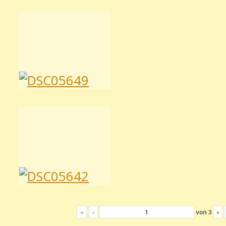
«
‹
von
3
›