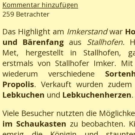
Kommentar hinzufügen
259 Betrachter
Das Highlight am
Imkerstand
war
Ho
und Bärenfang
aus
Stallhofen
. H
Met, hergestellt in Stallhofen, 
erstmals von Stallhofer Imker. Mi
wiederum verschiedene
Sorten
Propolis
. Verkauft wurden zudem 
Lebkuchen
und
Lebkuchenherzen
.
Viele Besucher nutzten die Möglichk
im Schaukasten
zu beobachten. Ki
emsig die Königin und staunt