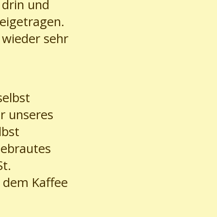
 drin und
eigetragen.
 wieder sehr
selbst
r unseres
lbst
gebrautes
t.
n dem Kaffee