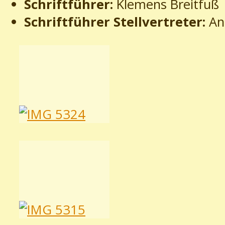
Schriftführer:
Klemens Breitfuß
Schriftführer Stellvertreter:
An