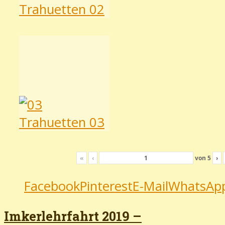
«
‹
von
5
›
Facebook
Pinterest
E-Mail
WhatsAp
Imkerlehrfahrt 2019 –