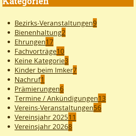
Kategorien
Bezirks-Veranstaltungen
9
Bienenhaltung
2
Ehrungen
17
Fachvorträge
10
Keine Kategorie
3
Kinder beim Imker
7
Nachruf
1
Prämierungen
6
Termine / Ankündigungen
13
Vereins-Veranstaltungen
56
Vereinsjahr 2025
11
Vereinsjahr 2026
8