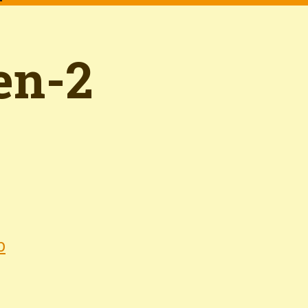
en-2
p